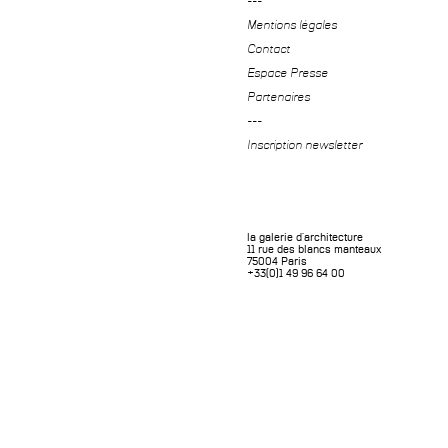
---
Mentions légales
Contact
Espace Presse
Partenaires
---
Inscription newsletter
la galerie d'architecture
11 rue des blancs manteaux
75004 Paris
+33(0)1 49 96 64 00