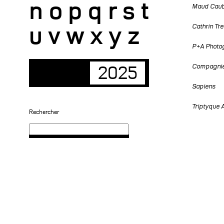
n
o
p
q
r
s
t
Maud Caube
u
v
w
x
y
z
Cathrin Tre
P+A Photog
Compagnie 
2025
Sapiens
Triptyque 
Rechercher