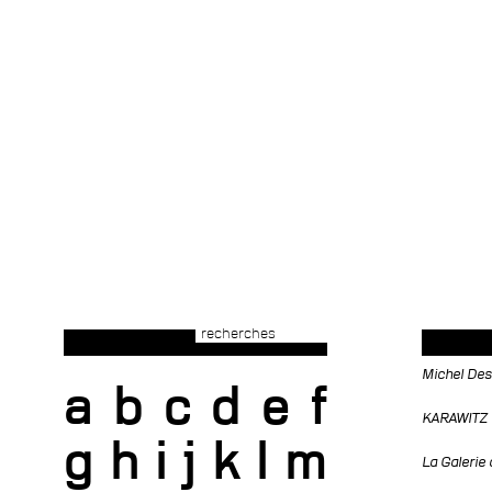
recherches
Michel Des
a
b
c
d
e
f
KARAWITZ
g
h
i
j
k
l
m
La Galerie 