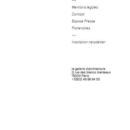
---
Mentions légales
Contact
Espace Presse
Partenaires
---
Inscription newsletter
la galerie d'architecture
11 rue des blancs manteaux
75004 Paris
+33(0)1 49 96 64 00