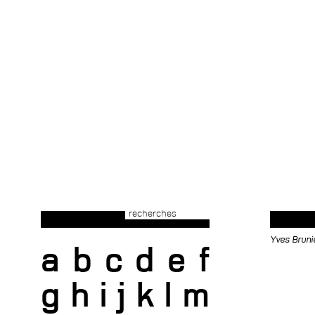
recherches
Yves Brunie
a
b
c
d
e
f
g
h
i
j
k
l
m