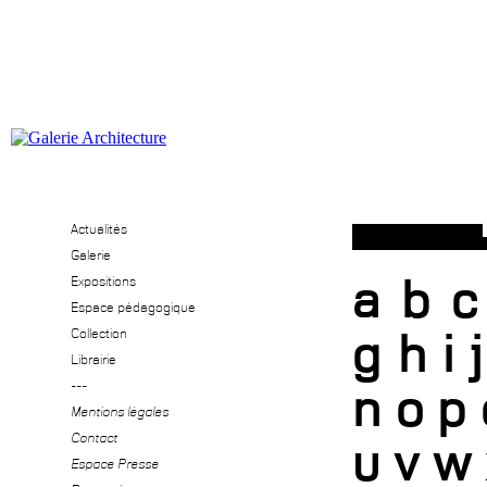
Actualités
Galerie
a
b
c
Expositions
Espace pédagogique
g
h
i
j
Collection
Librairie
---
n
o
p
Mentions légales
Contact
u
v
w
Espace Presse