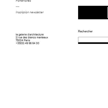
Partenaires
---
Inscription newsletter
Rechercher
la galerie d'architecture
11 rue des blancs manteaux
75004 Paris
+33(0)1 49 96 64 00