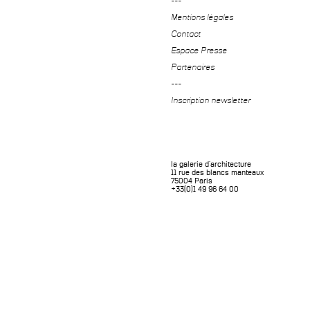
---
Mentions légales
Contact
Espace Presse
Partenaires
---
Inscription newsletter
la galerie d'architecture
11 rue des blancs manteaux
75004 Paris
+33(0)1 49 96 64 00