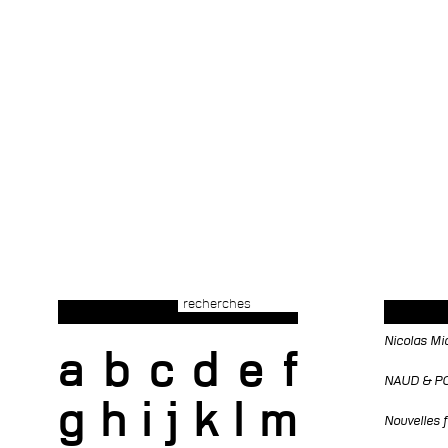
recherches
Nicolas Mi
a
b
c
d
e
f
NAUD & POU
g
h
i
j
k
l
m
Nouvelles f