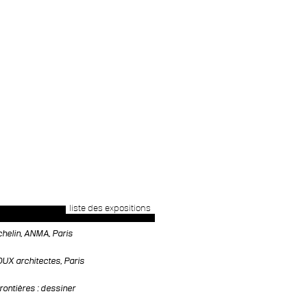
liste des expositions
chelin, ANMA, Paris
X architectes, Paris
rontières : dessiner