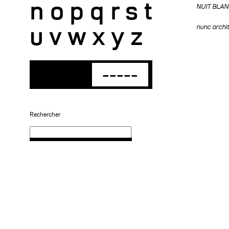
n
o
p
q
r
s
t
NUIT BLAN
u
v
w
x
y
z
nunc archi
-----
Rechercher