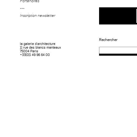
Partenaires
---
Inscription newsletter
Rechercher
la galerie d'architecture
11 rue des blancs manteaux
75004 Paris
+33(0)1 49 96 64 00