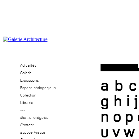
Actualités
Galerie
a
b
c
Expositions
Espace pédagogique
g
h
i
j
Collection
Librairie
---
n
o
p
Mentions légales
Contact
u
v
w
Espace Presse