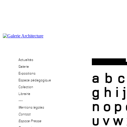
Actualités
Galerie
a
b
c
Expositions
Espace pédagogique
g
h
i
j
Collection
Librairie
---
n
o
p
Mentions légales
Contact
u
v
w
Espace Presse