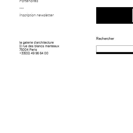
Partenaires
---
Inscription newsletter
Rechercher
la galerie d'architecture
11 rue des blancs manteaux
75004 Paris
+33(0)1 49 96 64 00