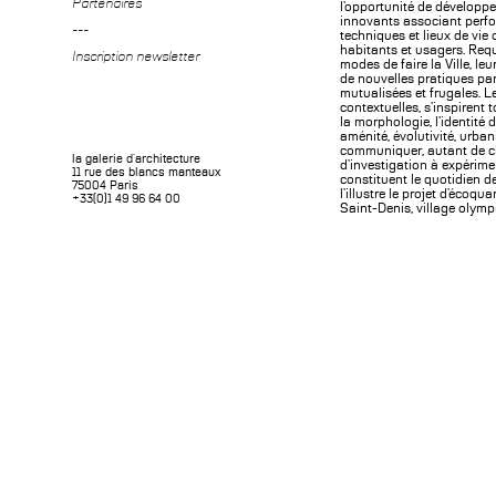
Partenaires
l’opportunité de développe
innovants associant perf
---
techniques et lieux de vie 
habitants et usagers. Req
Inscription newsletter
modes de faire la Ville, leu
de nouvelles pratiques pa
mutualisées et frugales. L
contextuelles, s’inspirent t
la morphologie, l’identité d
aménité, évolutivité, urban
communiquer, autant de 
la galerie d'architecture
d’investigation à expérime
11 rue des blancs manteaux
constituent le quotidien 
75004 Paris
l’illustre le projet d’écoquar
+33(0)1 49 96 64 00
Saint-Denis, village olymp