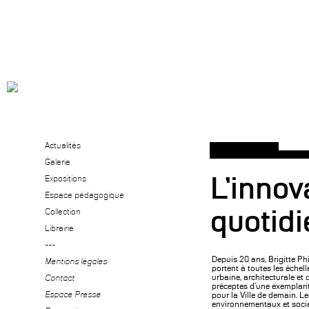
Actualités
Galerie
L’innov
Expositions
Espace pédagogique
quotidi
Collection
Librairie
---
Depuis 20 ans, Brigitte Ph
Mentions légales
portent à toutes les échell
urbaine, architecturale et 
Contact
préceptes d’une exemplar
Espace Presse
pour la Ville de demain. L
environnementaux et socia